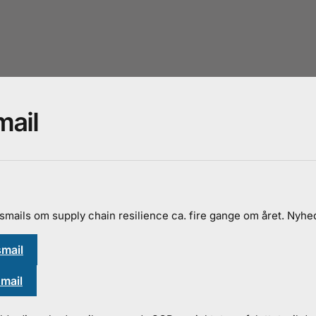
ail
mails om supply chain resilience ca. fire gange om året. Nyhe
smail
mail