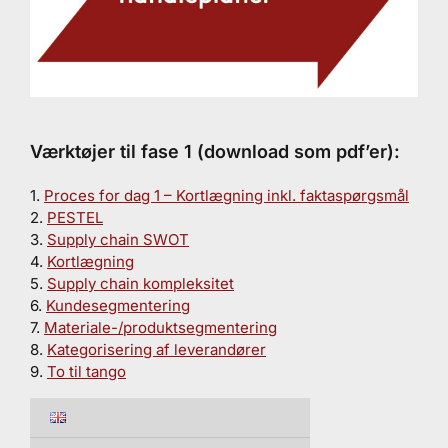
Værktøjer til fase 1 (download som pdf’er):
.
1.
Proces for dag 1 – Kortlægning inkl. faktaspørgsmål
2.
PESTEL
3.
Supply chain SWOT
4.
Kortlægning
5.
Supply chain kompleksitet
6.
Kundesegmentering
7.
Materiale-/produktsegmentering
8.
Kategorisering af leverandører
9.
To til tango