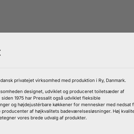
t
n dansk privatejet virksomhed med produktion i Ry, Danmark.
ksomheden designet, udviklet og produceret toiletsæder af
g siden 1975 har Pressalit også udviklet fleksible
ger og højdejustérbare køkkener for mennesker med nedsat funk
 producenter af højkvalitets badeværelsesløsninger. Høj kvalit
detegner vores brede udvalg af produkter.