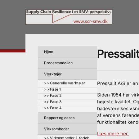
Pressali
Hjem
Procesmodellen
Værktøjer
Pressalit A/S er e
>> Generelle værktøjer
>> Fase 1
Siden 1954 har vir
>> Fase 2
højeste kvalitet. O
>> Fase 3
>> Fase 4
badeværelsesløsnin
af verdens førende
Rapport og cases
funktionalitet ken
Virksomheder
Læs mere her.
>> Virksomheder 1. forløb